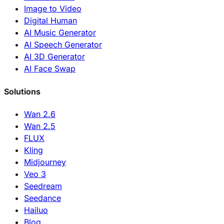
Image to Video
Digital Human
AI Music Generator
AI Speech Generator
AI 3D Generator
AI Face Swap
Solutions
Wan 2.6
Wan 2.5
FLUX
Kling
Midjourney
Veo 3
Seedream
Seedance
Hailuo
Blog