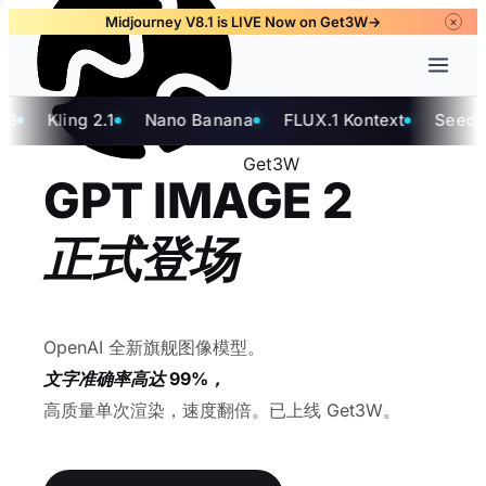
Midjourney V8.1 is LIVE Now on Get3W
→
×
ng 2.1
Nano Banana
FLUX.1 Kontext
Seedream 4
Get3W
GPT IMAGE 2
正式登场
OpenAI 全新旗舰图像模型。
文字准确率高达 99%，
高质量单次渲染，速度翻倍。已上线 Get3W。