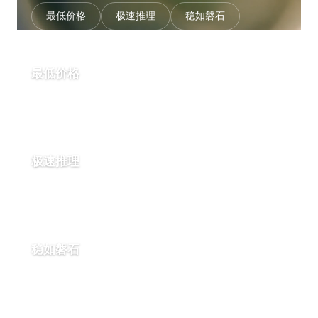
最低价格
极速推理
稳如磐石
最低价格
比直连服务商便宜最多 50%，批量折扣与按量计费，绝无隐藏
费用。
极速推理
优化的 GPU 集群结合智能路由，图像与视频模型生成速度最
高提升 4 倍。
稳如磐石
99.99% 可用性，自动故障转移、负载均衡与多区域冗余，达
到企业级可靠性。